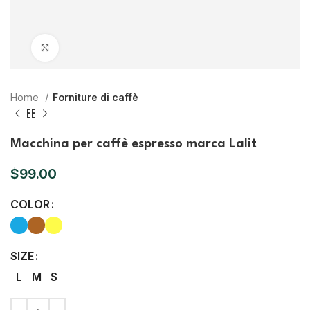
Click to enlarge
Home
Forniture di caffè
Macchina per caffè espresso marca Lalit
$
99.00
COLOR
SIZE
L
M
S