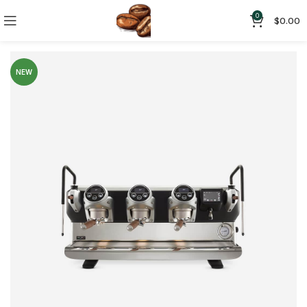
0
$
0.00
NEW